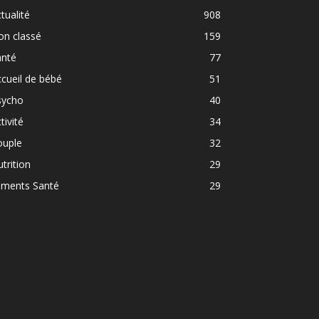
tualité
908
on classé
159
anté
77
cueil de bébé
51
sycho
40
tivité
34
ouple
32
trition
29
iments Santé
29