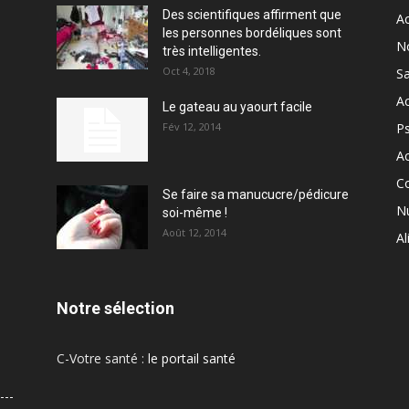
Des scientifiques affirment que
Ac
les personnes bordéliques sont
N
très intelligentes.
Oct 4, 2018
S
Ac
Le gateau au yaourt facile
Fév 12, 2014
P
Ac
C
Se faire sa manucucre/pédicure
Nu
soi-même !
Août 12, 2014
Al
Notre sélection
C-Votre santé :
le portail santé