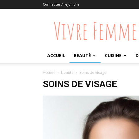
Connecter / rejoindre
Vivre
Femme
ACCUEIL
BEAUTÉ
CUISINE
D
Accueil
beauté
Soins de visage
SOINS DE VISAGE