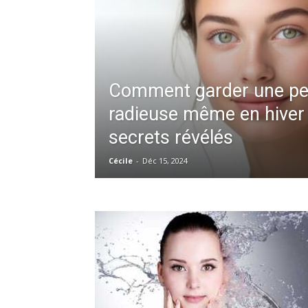
Comment garder une p
radieuse même en hiver 
secrets révélés
Cécile
-
Déc 15, 2024