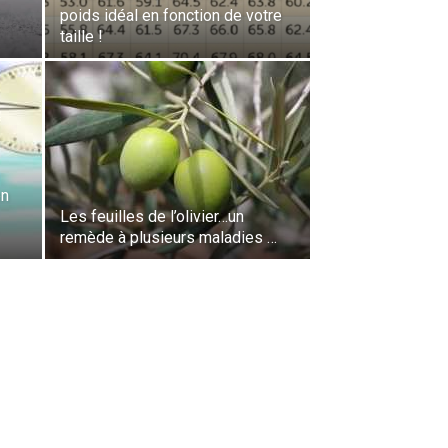
poids idéal en fonction de votre
taille !
en
Les feuilles de l’olivier…un
remède à plusieurs maladies …