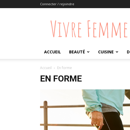
Connecter / rejoindre
Vivre
Femme
ACCUEIL
BEAUTÉ
CUISINE
D
Accueil
En forme
EN FORME