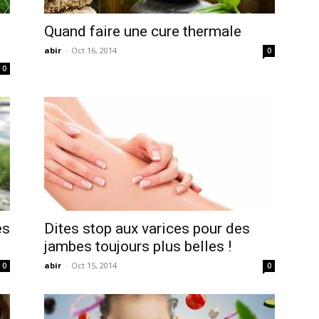
Quand faire une cure thermale
abir
-
Oct 16, 2014
0
0
es
Dites stop aux varices pour des
jambes toujours plus belles !
abir
-
Oct 15, 2014
0
0