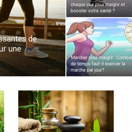
chaque jour pour maigrir et
booster votre santé ?
ssantes de
ur une
Marcher pour maigrir : Combi
de temps faut-il exercer la
marche par jour?