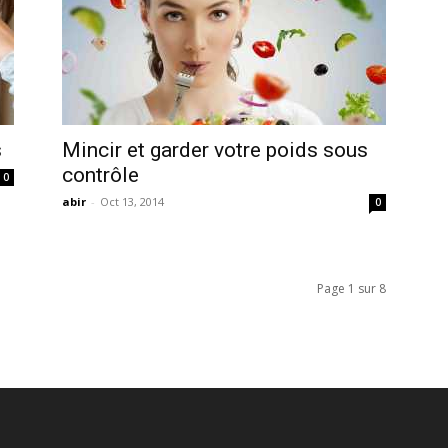
s
Mincir et garder votre poids sous
contrôle
0
abir
-
Oct 13, 2014
0
Page 1 sur 8