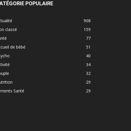
ATÉGORIE POPULAIRE
tualité
908
on classé
159
anté
77
cueil de bébé
51
sycho
40
tivité
34
ouple
32
trition
29
iments Santé
29