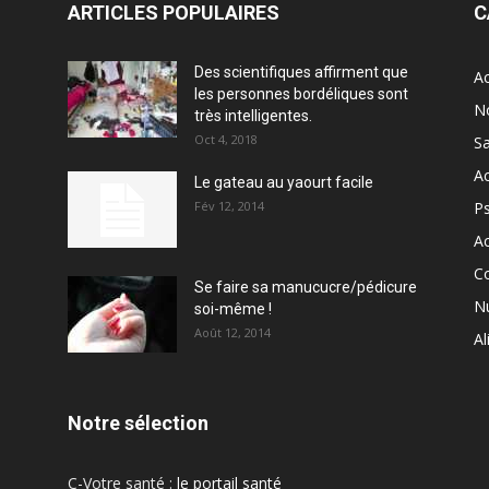
ARTICLES POPULAIRES
C
Des scientifiques affirment que
Ac
les personnes bordéliques sont
N
très intelligentes.
Oct 4, 2018
S
Ac
Le gateau au yaourt facile
Fév 12, 2014
P
Ac
C
Se faire sa manucucre/pédicure
Nu
soi-même !
Août 12, 2014
Al
Notre sélection
C-Votre santé :
le portail santé