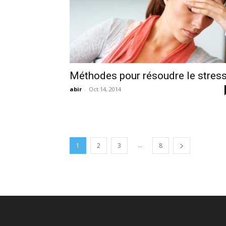
Méthodes pour résoudre le stres
abir
-
Oct 14, 2014
...
1
2
3
8