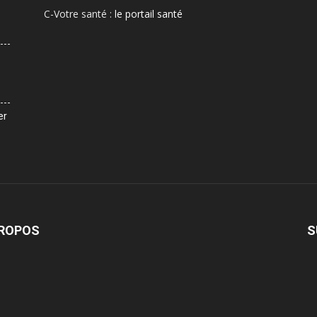
C-Votre santé :
le portail santé
er
PROPOS
S