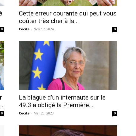
à
Cette erreur courante qui peut vous
coûter très cher à la...
Cécile
-
Nov 17, 2024
0
0
r
La blague d’un internaute sur le
..
49.3 a obligé la Première...
Cécile
-
Mar 20, 2023
0
0