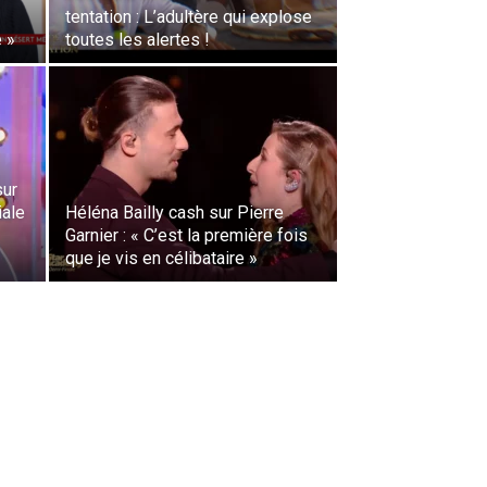
tentation : L’adultère qui explose
e »
toutes les alertes !
sur
iale
Héléna Bailly cash sur Pierre
Garnier : « C’est la première fois
que je vis en célibataire »