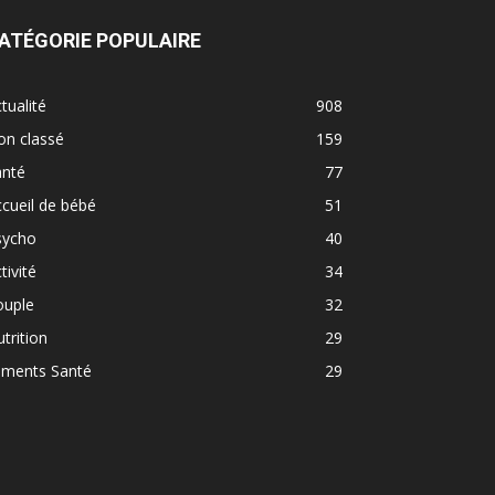
ATÉGORIE POPULAIRE
tualité
908
on classé
159
anté
77
cueil de bébé
51
sycho
40
tivité
34
ouple
32
trition
29
iments Santé
29