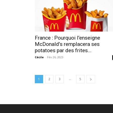
France : Pourquoi l’enseigne
McDonald’s remplacera ses
potatoes par des frites...
Cécile
-
Fév 26, 2023
...
1
2
3
5