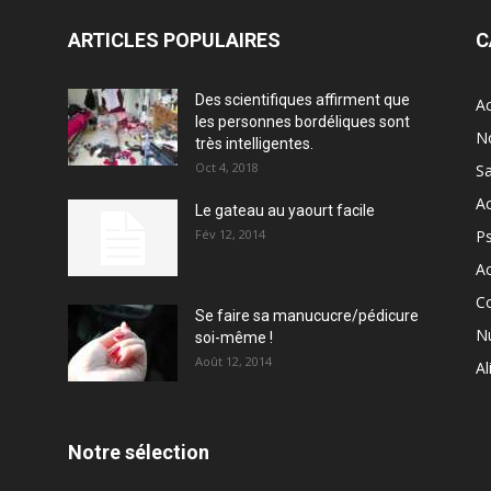
ARTICLES POPULAIRES
C
Des scientifiques affirment que
Ac
les personnes bordéliques sont
N
très intelligentes.
Oct 4, 2018
S
Ac
Le gateau au yaourt facile
Fév 12, 2014
P
Ac
C
Se faire sa manucucre/pédicure
Nu
soi-même !
Août 12, 2014
Al
Notre sélection