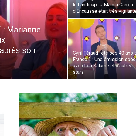
le handicap : « Marina Carrère
d’Encausse était très vigilant
” : Marianne
ux
 après son
Cyril Féraud fête ses 40 ans 
France 2 : Une émission spéc
avec Léa Salamé et d’autres
stars