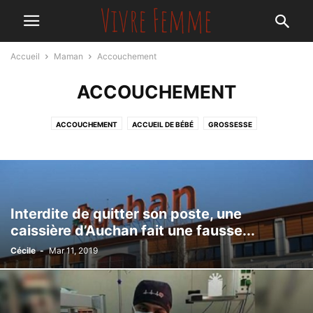
Accueil
Maman
Accouchement
ACCOUCHEMENT
ACCOUCHEMENT
ACCUEIL DE BÉBÉ
GROSSESSE
LES SOINS D'URGENCE
Interdite de quitter son poste, une
caissière d’Auchan fait une fausse...
Cécile
-
Mar 11, 2019