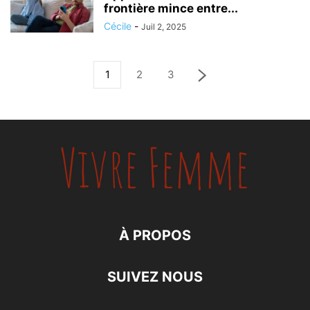
frontière mince entre...
Cécile
-
Juil 2, 2025
1
2
3
À PROPOS
SUIVEZ NOUS