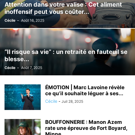
Attention dans votre valise : Cet aliment
inoffensif peut vous coûter...
Cécile
-
Août 16, 2025
“Il risque sa vie” : un retraité en fauteuil se
blesse...
Cécile
-
Août 7, 2025
ÉMOTION | Marc Lavoine révèle
ce qu’il souhaite léguer à ses...
Cécile
-
Juil 28, 2025
BOUFFONNERIE : Manon Azem
rate une épreuve de Fort Boyard,
Minne...