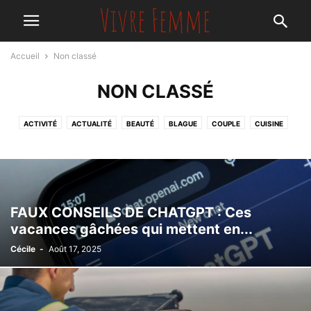
Accueil
Non classé
NON CLASSÉ
ACTIVITÉ
ACTUALITÉ
BEAUTÉ
BLAGUE
COUPLE
CUISINE
DÉCORATION
EN FORME
ENVIRONNEMENT
GALLERIE PHOTOS
MAMAN
MODE
NON CLASSÉ
NUTRITION
PSYCHO
SANTÉ
STARS
FAUX CONSEILS DE CHATGPT : Ces
vacances gâchées qui mettent en...
Cécile
-
Août 17, 2025