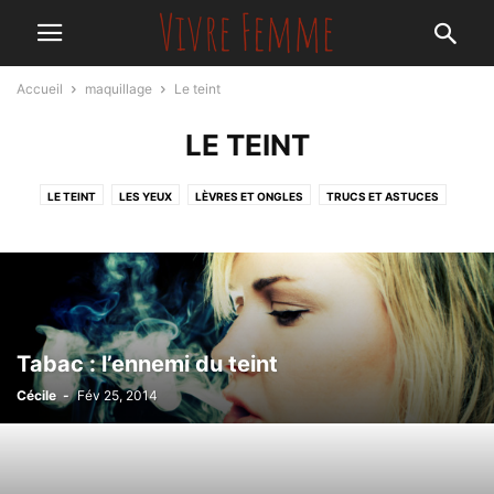
Accueil
maquillage
Le teint
LE TEINT
LE TEINT
LES YEUX
LÈVRES ET ONGLES
TRUCS ET ASTUCES
Tabac : l’ennemi du teint
Cécile
-
Fév 25, 2014