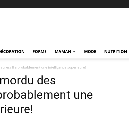
DÉCORATION
FORME
MAMAN
MODE
NUTRITION
aures? Il a probablement une intelligence supérieure!
t mordu des
 probablement une
rieure!