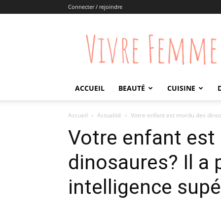
Connecter / rejoindre
Vivre
Femme
ACCUEIL
BEAUTÉ
CUISINE
Accueil
Actualité
Votre enfant est mordu des dinos
Votre enfant es
dinosaures? Il a
intelligence supé