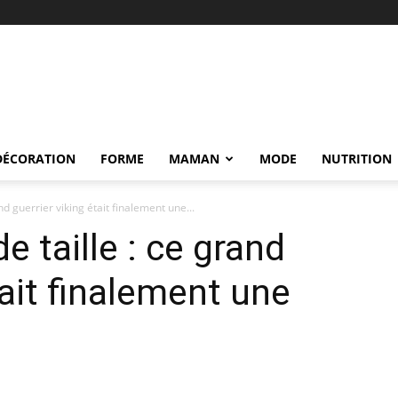
DÉCORATION
FORME
MAMAN
MODE
NUTRITION
d guerrier viking était finalement une...
 taille : ce grand
tait finalement une