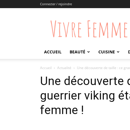
Connecter / rejoindre
Vivre
Femme
ACCUEIL
BEAUTÉ
CUISINE
Accueil
Actualité
Une découverte de taille : ce gran
Une découverte de
guerrier viking é
femme !