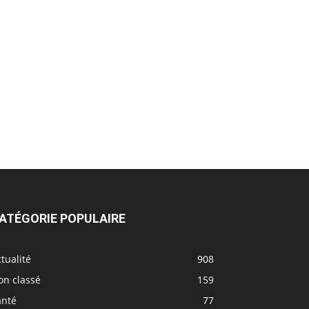
ATÉGORIE POPULAIRE
tualité
908
on classé
159
anté
77