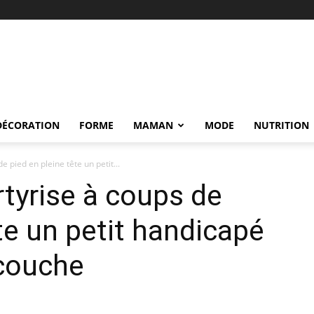
DÉCORATION
FORME
MAMAN
MODE
NUTRITION
 pied en pleine tête un petit...
rtyrise à coups de
te un petit handicapé
 couche