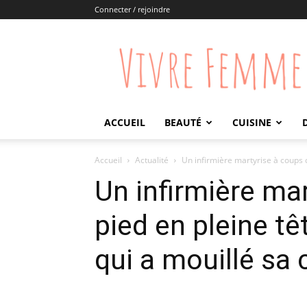
Connecter / rejoindre
Vivre
Femme
ACCUEIL
BEAUTÉ
CUISINE
Accueil
Actualité
Un infirmière martyrise à coups de
Un infirmière ma
pied en pleine tê
qui a mouillé sa