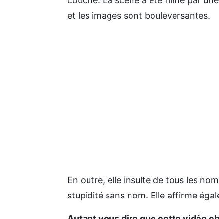
couche. La scène a été filmé par u
et les images sont bouleversantes.
En outre, elle insulte de tous les noms
stupidité sans nom. Elle affirme égal
Autant vous dire que cette vidéo 