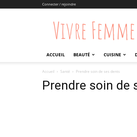
Connecter / rejoindre
Vivre
Femme
ACCUEIL
BEAUTÉ
CUISINE
Accueil
Santé
Prendre soin de ses dents
Prendre soin de 