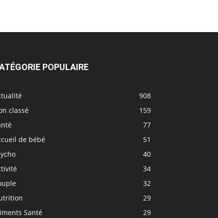
ATÉGORIE POPULAIRE
tualité
908
on classé
159
anté
77
ccueil de bébé
51
sycho
40
tivité
34
ouple
32
trition
29
liments Santé
29