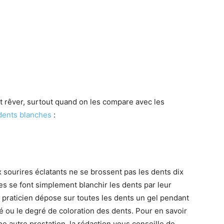
t rêver, surtout quand on les compare avec les
dents blanches
:
ux sourires éclatants ne se brossent pas les dents dix
lles se font simplement blanchir les dents par leur
 praticien dépose sur toutes les dents un gel pendant
é ou le degré de coloration des dents. Pour en savoir
e autre prestation, la rédaction vous conseille de