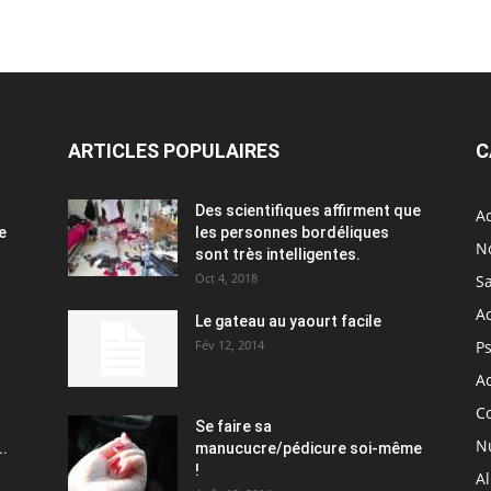
ARTICLES POPULAIRES
C
Des scientifiques affirment que
Ac
e
les personnes bordéliques
N
sont très intelligentes.
Oct 4, 2018
S
A
Le gateau au yaourt facile
Fév 12, 2014
P
Ac
C
Se faire sa
Nu
..
manucucre/pédicure soi-même
!
A