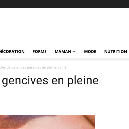
DÉCORATION
FORME
MAMAN
MODE
NUTRITION
Des dents et des gencives en pleine santé !
 gencives en pleine