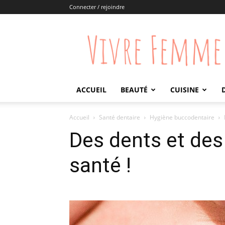
Connecter / rejoindre
Vivre
Femme
ACCUEIL
BEAUTÉ
CUISINE
Accueil
Santé dentaire
Hygiène buccodentaire
Des dents et des
santé !