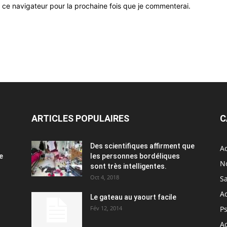
 ce navigateur pour la prochaine fois que je commenterai.
ARTICLES POPULAIRES
C
Des scientifiques affirment que
Ac
e
les personnes bordéliques
N
sont très intelligentes.
Oct 4, 2018
S
A
Le gateau au yaourt facile
Fév 12, 2014
P
Ac