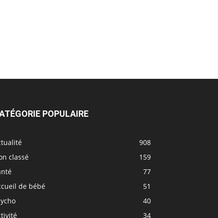
ATÉGORIE POPULAIRE
tualité
908
on classé
159
anté
77
ccueil de bébé
51
sycho
40
tivité
34