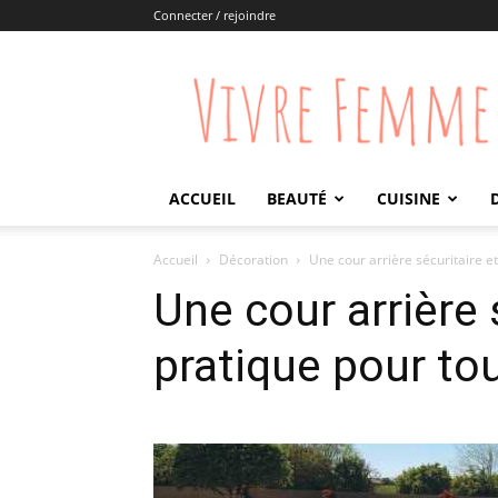
Connecter / rejoindre
Vivre
Femme
ACCUEIL
BEAUTÉ
CUISINE
Accueil
Décoration
Une cour arrière sécuritaire e
Une cour arrière 
pratique pour to