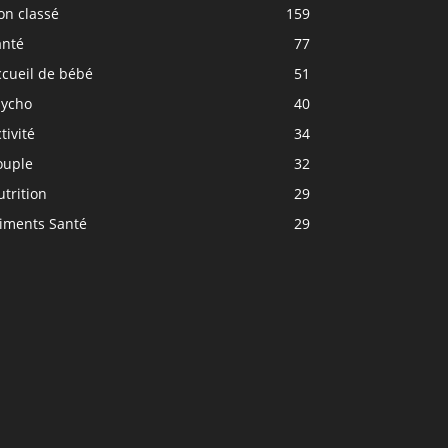
on classé
159
anté
77
ccueil de bébé
51
sycho
40
tivité
34
ouple
32
trition
29
liments Santé
29