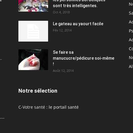
N
sont très intelligentes.
Oct 4, 2018
S
A
Le gateau au yaourt facile
Fév 12, 2014
P
Ac
C
Se faire sa
Nu
..
manucucre/pédicure soi-même
!
A
Août 12, 2014
Notre sélection
C-Votre santé :
le portail santé