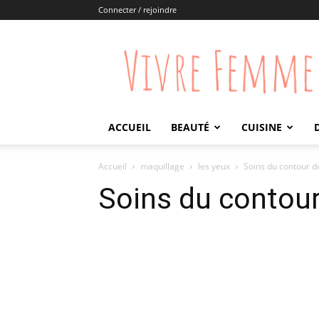
Connecter / rejoindre
Vivre
Femme
ACCUEIL
BEAUTÉ
CUISINE
Accueil
maquillage
les yeux
Soins du contour de
Soins du contour 