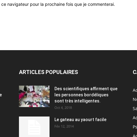
 ce navigateur pour la prochaine fois que je commenterai.
ARTICLES POPULAIRES
C
Des scientifiques affirment que
Ac
e
les personnes bordéliques
N
sont très intelligentes.
Oct 4, 2018
S
A
Le gateau au yaourt facile
Fév 12, 2014
P
Ac