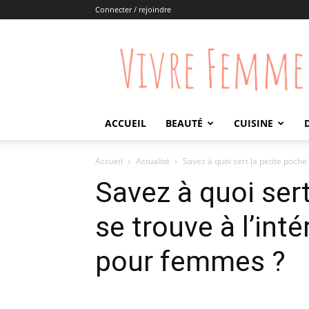
Connecter / rejoindre
Vivre
Femme
ACCUEIL
BEAUTÉ
CUISINE
Accueil
Actualité
Savez à quoi sert la petite poche q
Savez à quoi sert
se trouve à l’int
pour femmes ?