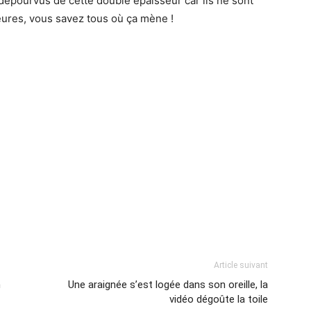
épourvus de cette double épaisseur car ils ne sont
ures, vous savez tous où ça mène !
Article suivant
n
Une araignée s’est logée dans son oreille, la
vidéo dégoûte la toile