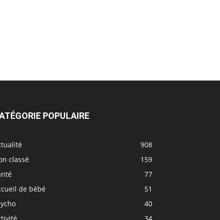
ATÉGORIE POPULAIRE
tualité
908
on classé
159
anté
77
ccueil de bébé
51
sycho
40
tivité
34