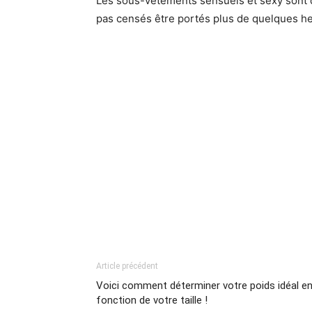
Les sous-vêtements sensuels et sexy sont d
pas censés être portés plus de quelques he
Article précédent
Voici comment déterminer votre poids idéal e
fonction de votre taille !