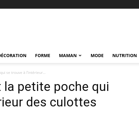
DÉCORATION
FORME
MAMAN
MODE
NUTRITION
ui se trouve à l’intérieur...
 la petite poche qui
érieur des culottes