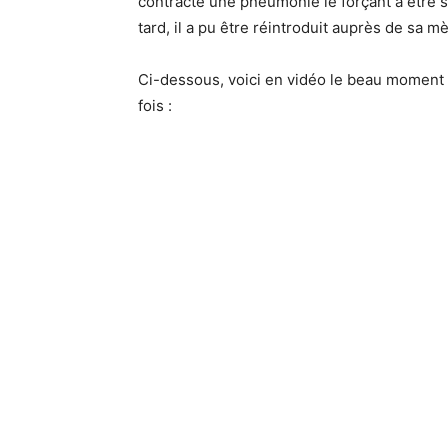
contracté une pneumonie le forçant à être 
tard, il a pu être réintroduit auprès de sa m
Ci-dessous, voici en vidéo le beau moment o
fois :