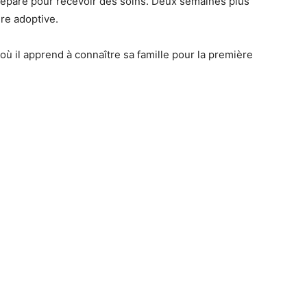
séparé pour recevoir des soins. Deux semaines plus
ère adoptive.
ù il apprend à connaître sa famille pour la première