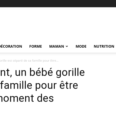
DÉCORATION
FORME
MAMAN
MODE
NUTRITION
lle est séparé de sa famille pour être...
, un bébé gorille
famille pour être
 moment des