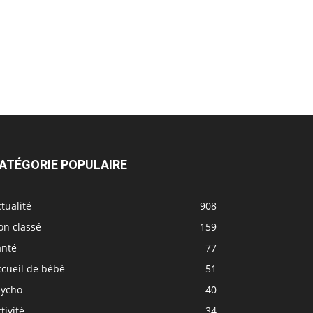
ATÉGORIE POPULAIRE
tualité
908
on classé
159
anté
77
ccueil de bébé
51
sycho
40
tivité
34