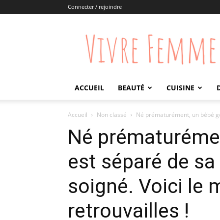
Connecter / rejoindre
Vivre
Femme
ACCUEIL
BEAUTÉ
CUISINE
Accueil
Non classé
Né prématurément, un bébé gori
Né prématurément
est séparé de sa 
soigné. Voici le
retrouvailles !