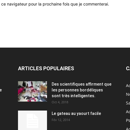
 ce navigateur pour la prochaine fois que je commenterai.
ARTICLES POPULAIRES
C
Des scientifiques affirment que
Ac
e
les personnes bordéliques
N
sont très intelligentes.
Oct 4, 2018
S
A
Le gateau au yaourt facile
Fév 12, 2014
P
Ac