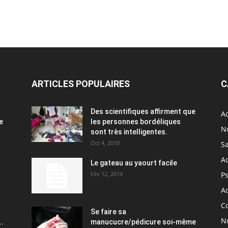
ARTICLES POPULAIRES
C
Des scientifiques affirment que
Ac
e
les personnes bordéliques
N
sont très intelligentes.
Oct 4, 2018
S
A
Le gateau au yaourt facile
Fév 12, 2014
P
Ac
C
Se faire sa
Nu
..
manucucre/pédicure soi-même