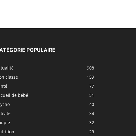
ATÉGORIE POPULAIRE
tualité
908
on classé
159
anté
77
ccueil de bébé
51
sycho
40
tivité
34
ouple
32
trition
29