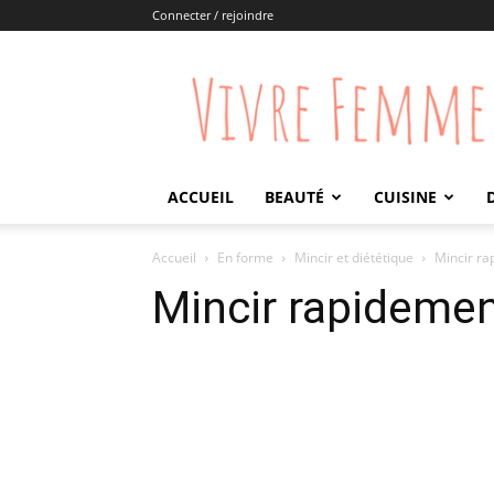
Connecter / rejoindre
Vivre
Femme
ACCUEIL
BEAUTÉ
CUISINE
Accueil
En forme
Mincir et diététique
Mincir r
Mincir rapideme