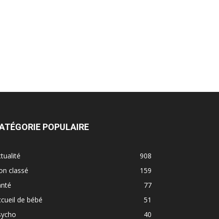
ATÉGORIE POPULAIRE
tualité
908
on classé
159
anté
77
cueil de bébé
51
sycho
40