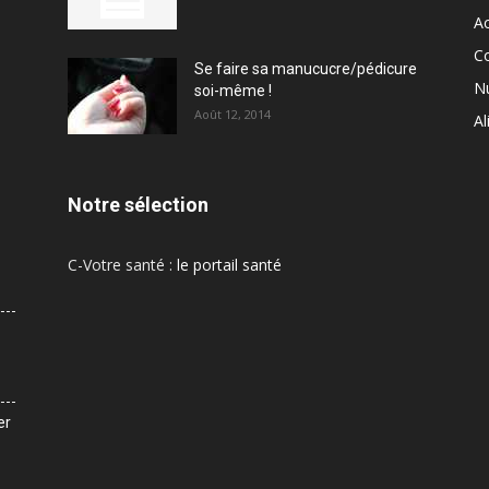
Ac
C
Se faire sa manucucre/pédicure
Nu
soi-même !
Août 12, 2014
Al
Notre sélection
C-Votre santé :
le portail santé
er