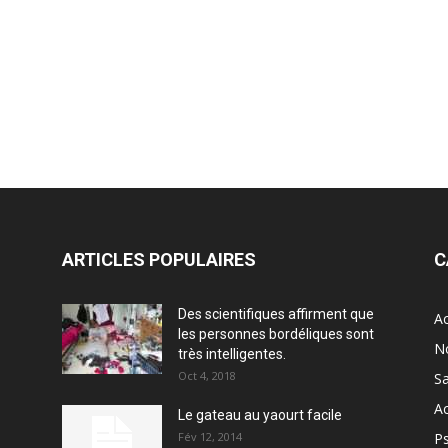
ARTICLES POPULAIRES
C
Des scientifiques affirment que
Ac
les personnes bordéliques sont
N
très intelligentes.
Oct 4, 2018
S
Ac
Le gateau au yaourt facile
Fév 12, 2014
P