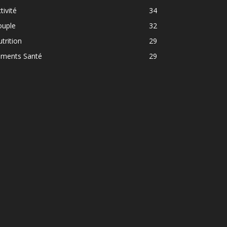
tivité
34
ouple
32
trition
29
iments Santé
29