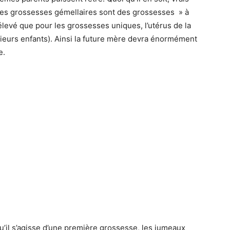
: les grossesses gémellaires sont des grossesses » à
élevé que pour les grossesses uniques, l’utérus de la
ieurs enfants). Ainsi la future mère devra énormément
e.
u’il s’agisse d’une première grossesse, les jumeaux