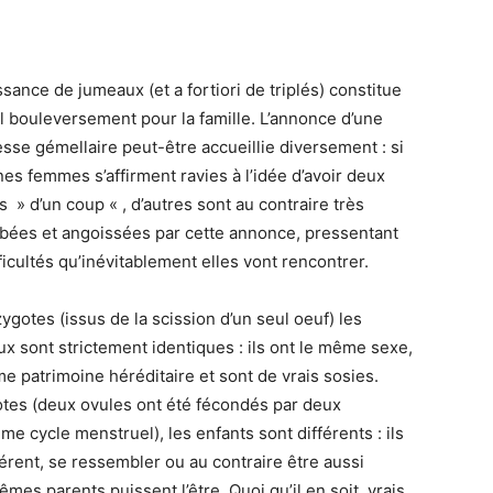
ssance de jumeaux (et a fortiori de triplés) constitue
l bouleversement pour la famille. L’annonce d’une
sse gémellaire peut-être accueillie diversement : si
nes femmes s’affirment ravies à l’idée d’avoir deux
s » d’un coup « , d’autres sont au contraire très
bées et angoissées par cette annonce, pressentant
fficultés qu’inévitablement elles vont rencontrer.
gotes (issus de la scission d’un seul oeuf) les
x sont strictement identiques : ils ont le même sexe,
e patrimoine héréditaire et sont de vrais sosies.
tes (deux ovules ont été fécondés par deux
e cycle menstruel), les enfants sont différents : ils
rent, se ressembler ou au contraire être aussi
es parents puissent l’être. Quoi qu’il en soit, vrais