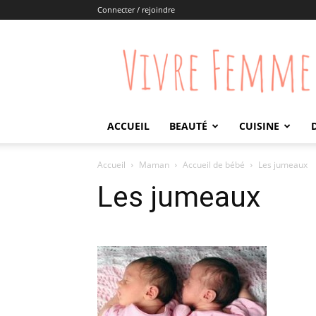
Connecter / rejoindre
Vivre
Femme
ACCUEIL
BEAUTÉ
CUISINE
Accueil
Maman
Accueil de bébé
Les jumeaux
Les jumeaux