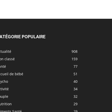
ATÉGORIE POPULAIRE
tualité
908
on classé
159
anté
77
ccueil de bébé
51
sycho
40
tivité
34
ouple
32
trition
29
liments Santé
29