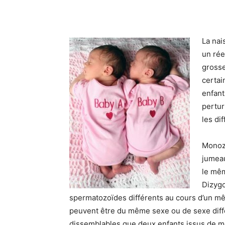
La nai
un rée
grosse
certai
enfant
pertur
les di
Monozy
jumeau
le mêm
Dizygo
spermatozoïdes différents au cours d’un mêm
peuvent être du même sexe ou de sexe diffé
dissemblables que deux enfants issus de mêm