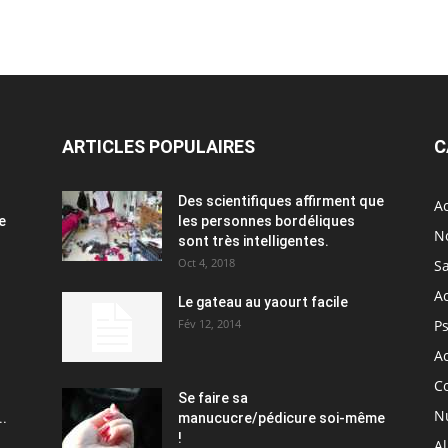
ARTICLES POPULAIRES
C
Des scientifiques affirment que
Ac
e
les personnes bordéliques
N
sont très intelligentes.
Oct 4, 2018
S
A
Le gateau au yaourt facile
Fév 12, 2014
P
Ac
C
Se faire sa
Nu
..
manucucre/pédicure soi-même
!
A