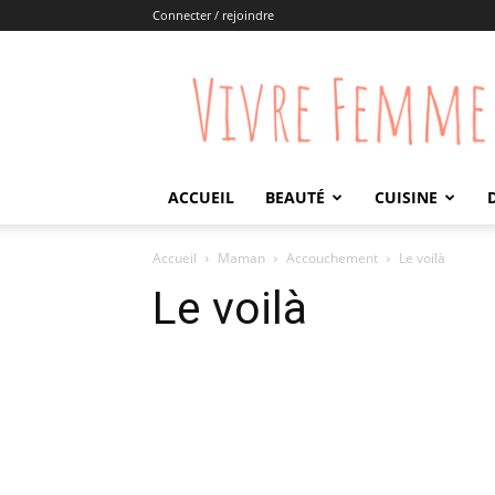
Connecter / rejoindre
Vivre
Femme
ACCUEIL
BEAUTÉ
CUISINE
Accueil
Maman
Accouchement
Le voilà
Le voilà