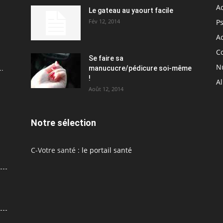
A
Le gateau au yaourt facile
Fév 12, 2014
P
Ac
C
Se faire sa
Nu
..
manucucre/pédicure soi-même
!
A
Août 12, 2014
Notre sélection
C-Votre santé :
le portail santé