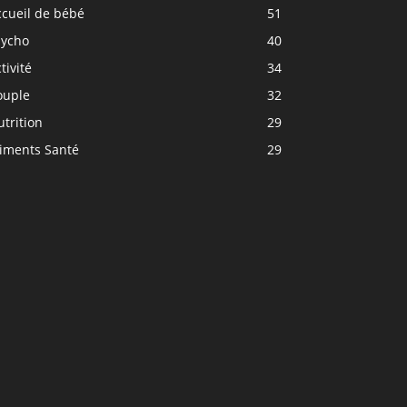
ccueil de bébé
51
sycho
40
tivité
34
ouple
32
trition
29
liments Santé
29