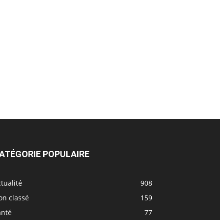
ATÉGORIE POPULAIRE
tualité
908
on classé
159
anté
77