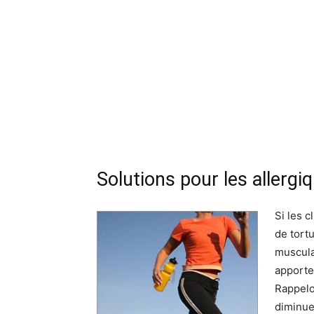
Solutions pour les allergi
Si les 
de tortu
muscula
apporter
Rappelo
diminue