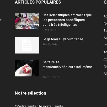
ARTICLES POPULAIRES
C
Des scientifiques affirment que
Ac
e
les personnes bordéliques
N
sont très intelligentes.
Oct 4, 2018
S
A
Le gateau au yaourt facile
Fév 12, 2014
P
Ac
C
Se faire sa
Nu
..
manucucre/pédicure soi-même
!
A
Août 12, 2014
Notre sélection
C-Votre santé :
le portail santé