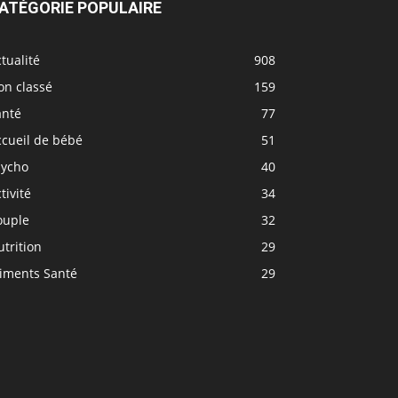
ATÉGORIE POPULAIRE
tualité
908
on classé
159
anté
77
ccueil de bébé
51
sycho
40
tivité
34
ouple
32
trition
29
liments Santé
29