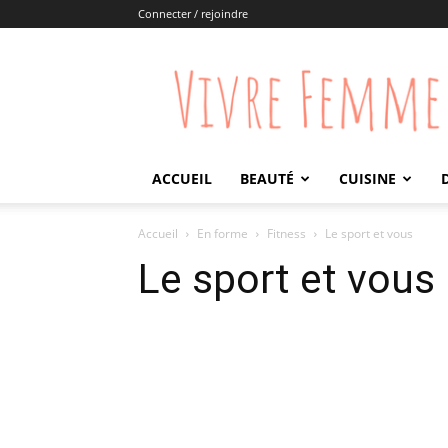
Connecter / rejoindre
Vivre
Femme
ACCUEIL
BEAUTÉ
CUISINE
Accueil
En forme
Fitness
Le sport et vous
Le sport et vous