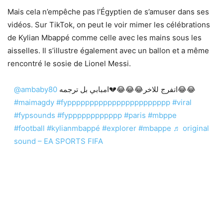
Mais cela n’empêche pas l’Égyptien de s’amuser dans ses
vidéos. Sur TikTok, on peut le voir mimer les célébrations
de Kylian Mbappé comme celle avec les mains sous les
aisselles. Il s’illustre également avec un ballon et a même
rencontré le sosie de Lionel Messi.
@ambaby80
اتفرج للاخر😂😂😂💔امبابي بل ترجمه😂😂
#maimagdy
#fyppppppppppppppppppppppp
#viral
#fypsounds
#fypppppppppppp
#paris
#mbppe
#football
#kylianmbappé
#explorer
#mbappe
♬ original
sound – EA SPORTS FIFA