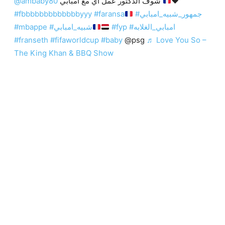
@ambaby80
شوف الدكتور عمل اي مع امبابي
❤️
#fbbbbbbbbbbbbbyyy
#faransa
#جمهور_شبيه_امبابي
#mbappe
#شبيه_امبابي
#fyp
#امبابي_الغلابه
#franseth
#fifaworldcup
#baby
@psg
♬ Love You So –
The King Khan & BBQ Show