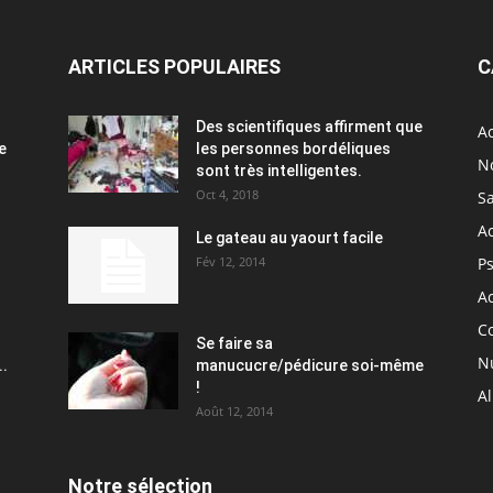
ARTICLES POPULAIRES
C
Des scientifiques affirment que
Ac
e
les personnes bordéliques
N
sont très intelligentes.
Oct 4, 2018
S
A
Le gateau au yaourt facile
Fév 12, 2014
P
Ac
C
Se faire sa
Nu
..
manucucre/pédicure soi-même
!
A
Août 12, 2014
Notre sélection