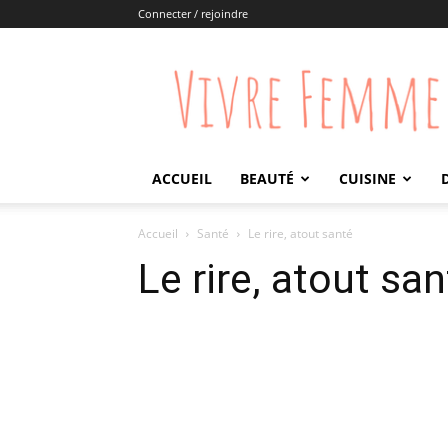
Connecter / rejoindre
Vivre
Femme
ACCUEIL
BEAUTÉ
CUISINE
Accueil
Santé
Le rire, atout santé
Le rire, atout sa