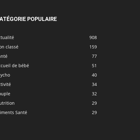
ATÉGORIE POPULAIRE
tualité
908
on classé
159
anté
77
ccueil de bébé
51
sycho
40
tivité
34
ouple
32
trition
29
liments Santé
29