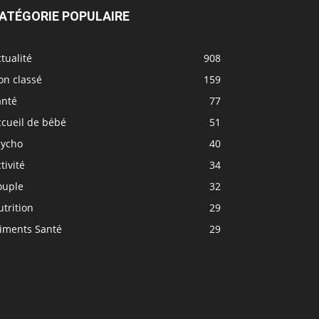
ATÉGORIE POPULAIRE
tualité
908
on classé
159
anté
77
ccueil de bébé
51
sycho
40
tivité
34
ouple
32
trition
29
liments Santé
29