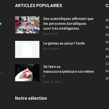
ARTICLES POPULAIRES
C
Des scientifiques affirment que
Ac
e
les personnes bordéliques
N
sont très intelligentes.
Oct 4, 2018
S
A
Le gateau au yaourt facile
Fév 12, 2014
P
Ac
C
Se faire sa
Nu
..
manucucre/pédicure soi-même
!
A
Août 12, 2014
Notre sélection