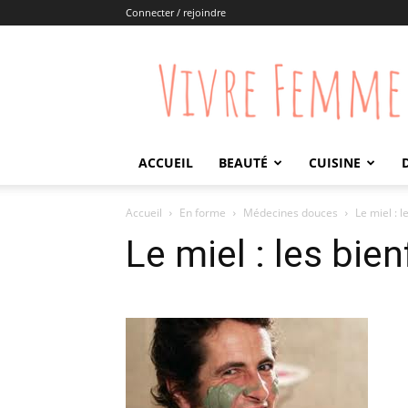
Connecter / rejoindre
Vivre
Femme
ACCUEIL
BEAUTÉ
CUISINE
Accueil
En forme
Médecines douces
Le miel : l
Le miel : les bien