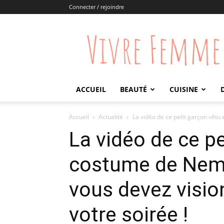
Connecter / rejoindre
Vivre
Femme
ACCUEIL
BEAUTÉ
CUISINE
Accueil
Actualité
La vidéo de ce petit garçon vêtu
La vidéo de ce pe
costume de Nemo
vous devez visio
votre soirée !