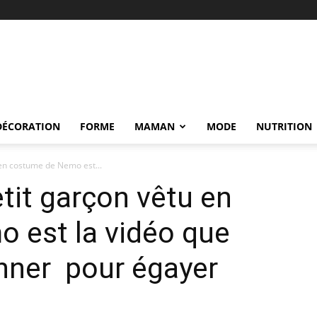
DÉCORATION
FORME
MAMAN
MODE
NUTRITION
 en costume de Nemo est...
tit garçon vêtu en
 est la vidéo que
nner pour égayer