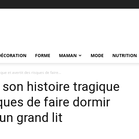
DÉCORATION
FORME
MAMAN
MODE
NUTRITION
ue et avertit des risques de faire...
son histoire tragique
sques de faire dormir
un grand lit