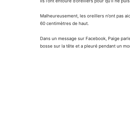
Ils l’ont entouré d’oreillers pour qu’il ne pui
Malheureusement, les oreillers n’ont pas aidé
60 centimètres de haut.
Dans un message sur Facebook, Paige parle d
bosse sur la tête et a pleuré pendant un mome