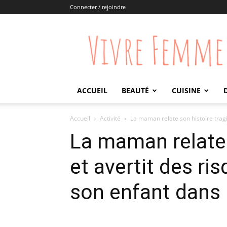
Connecter / rejoindre
Vivre
Femme
ACCUEIL
BEAUTÉ
CUISINE
Accueil
Activité
La maman relate son histoire tragiq
La maman relate 
et avertit des ri
son enfant dans 