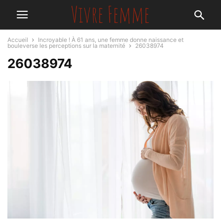
Accueil
Incroyable ! À 61 ans, une femme donne naissance et
bouleverse les perceptions sur la maternité
26038974
26038974