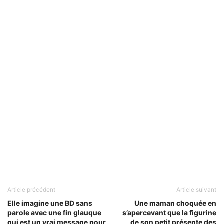
Article précédent
Article suivant
Elle imagine une BD sans
Une maman choquée en
parole avec une fin glauque
s’apercevant que la figurine
qui est un vrai message pour
de son petit présente des