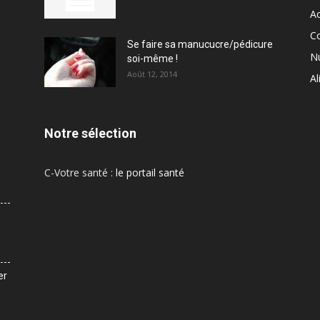
Ac
C
Se faire sa manucucre/pédicure
Nu
soi-même !
Août 12, 2014
Al
Notre sélection
C-Votre santé :
le portail santé
er