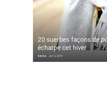
20 suerbes façons de po
écharpe cet hiver
Cécile
-
Jan 6, 2019