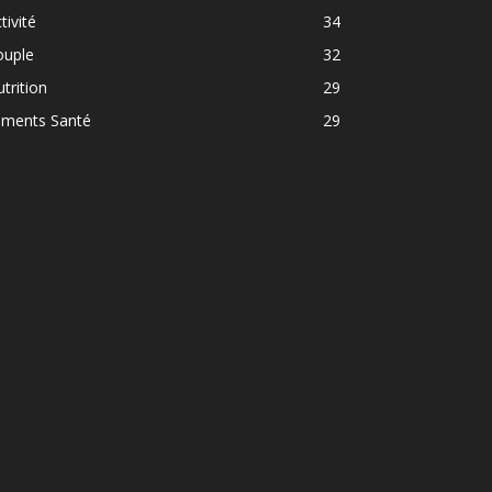
tivité
34
ouple
32
trition
29
iments Santé
29