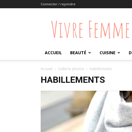
Connecter / rejoindre
Vivre
Femme
ACCUEIL
BEAUTÉ
CUISINE
D
Accueil
Gallerie photos
Habillements
HABILLEMENTS