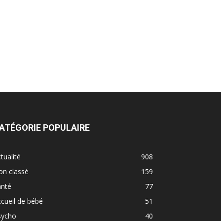
ATÉGORIE POPULAIRE
tualité
908
on classé
159
anté
77
cueil de bébé
51
sycho
40