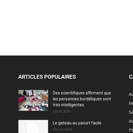
ARTICLES POPULAIRES
C
Des scientifiques affirment que
Ac
les personnes bordéliques sont
N
très intelligentes.
Oct 4, 2018
S
Ac
Le gateau au yaourt facile
Fév 12, 2014
P