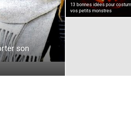
13 bonnes idées pour costum
vos petits monstres
rter son