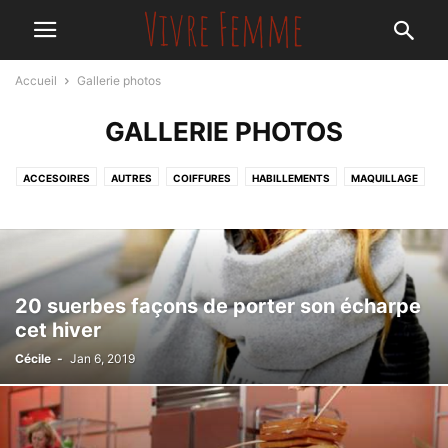
Accueil
Gallerie photos
GALLERIE PHOTOS
ACCESOIRES
AUTRES
COIFFURES
HABILLEMENTS
MAQUILLAGE
20 suerbes façons de porter son écharpe
cet hiver
Cécile
-
Jan 6, 2019