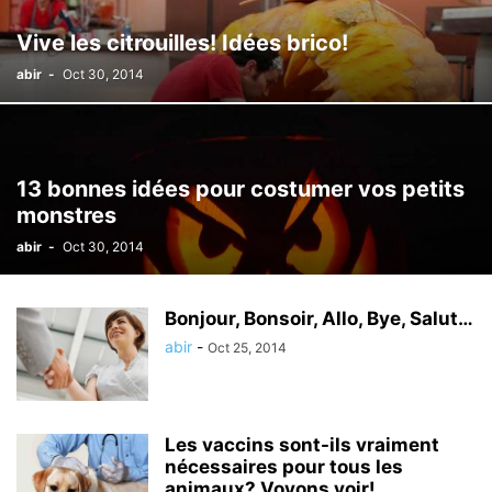
Vive les citrouilles! Idées brico!
abir
-
Oct 30, 2014
13 bonnes idées pour costumer vos petits
monstres
abir
-
Oct 30, 2014
Bonjour, Bonsoir, Allo, Bye, Salut…
abir
-
Oct 25, 2014
Les vaccins sont-ils vraiment
nécessaires pour tous les
animaux? Voyons voir!