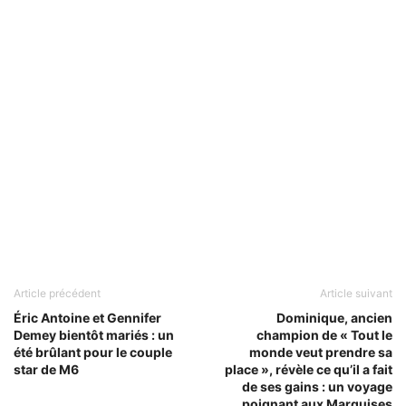
Article précédent
Article suivant
Éric Antoine et Gennifer
Dominique, ancien
Demey bientôt mariés : un
champion de « Tout le
été brûlant pour le couple
monde veut prendre sa
star de M6
place », révèle ce qu’il a fait
de ses gains : un voyage
poignant aux Marquises