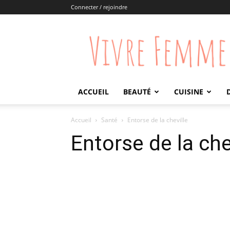
Connecter / rejoindre
Vivre
Femme
ACCUEIL
BEAUTÉ
CUISINE
Accueil
Santé
Entorse de la cheville
Entorse de la che