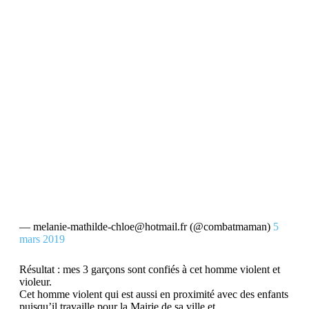
— melanie-mathilde-chloe@hotmail.fr (@combatmaman)
5
mars 2019
Résultat : mes 3 garçons sont confiés à cet homme violent et
violeur.
Cet homme violent qui est aussi en proximité avec des enfants
puisqu’il travaille pour la Mairie de sa ville et