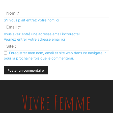
S'il vous plaît entrez votre nom ici
Vous avez entré une adresse email incorrecte!
Veuillez entrer votre adresse email ici
Enregistrer mon nom, email et site web dans ce navigateur
pour la prochaine fois que je commenterai.