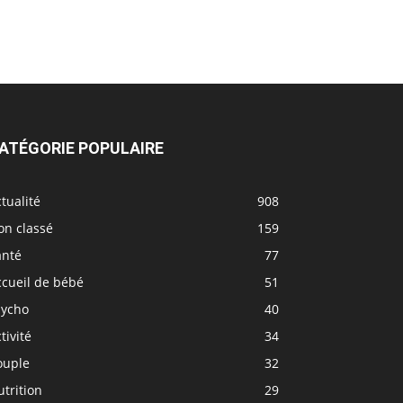
ATÉGORIE POPULAIRE
tualité
908
on classé
159
anté
77
ccueil de bébé
51
sycho
40
tivité
34
ouple
32
trition
29