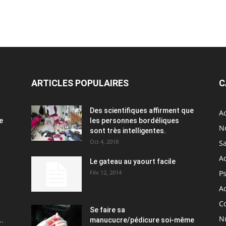
ARTICLES POPULAIRES
C
Des scientifiques affirment que
Ac
e
les personnes bordéliques
N
sont très intelligentes.
Oct 4, 2018
S
A
Le gateau au yaourt facile
Fév 12, 2014
P
Ac
C
Se faire sa
Nu
..
manucucre/pédicure soi-même