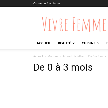
Connecter / rejoindre
Vivre
Femme
ACCUEIL
BEAUTÉ
CUISINE
Accueil
Maman
Accueil de bébé
De 0 à 3 mois
De 0 à 3 mois