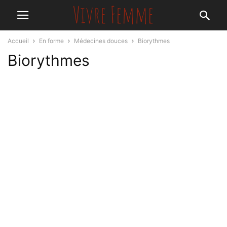
Accueil
En forme
Médecines douces
Biorythmes
Biorythmes