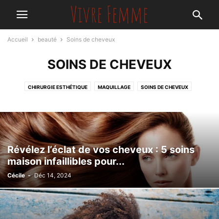
Accueil
beauté
Soins de cheveux
SOINS DE CHEVEUX
CHIRURGIE ESTHÉTIQUE
MAQUILLAGE
SOINS DE CHEVEUX
SOINS DE CORPS
SOINS DE VISAGE
Révélez l’éclat de vos cheveux : 5 soins
maison infaillibles pour...
Cécile
-
Déc 14, 2024