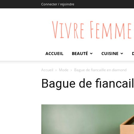
Connecter / rejoindre
Vivre
Femme
ACCUEIL
BEAUTÉ
CUISINE
Accueil
Mode
Bague de fiancaille en diamond
Bague de fiancai