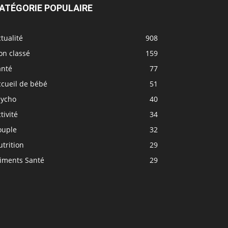
ATÉGORIE POPULAIRE
tualité
908
on classé
159
anté
77
ccueil de bébé
51
sycho
40
tivité
34
ouple
32
trition
29
liments Santé
29