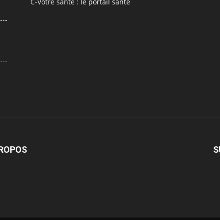
C-Votre santé :
le portail santé
PROPOS
S