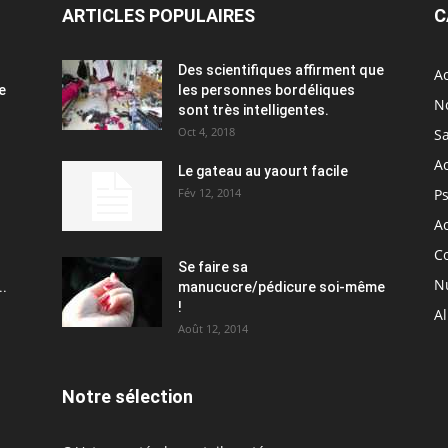
ARTICLES POPULAIRES
C
Des scientifiques affirment que
Ac
e
les personnes bordéliques
N
sont très intelligentes.
Oct 4, 2018
S
A
Le gateau au yaourt facile
Fév 12, 2014
P
Ac
C
Se faire sa
Nu
..
manucucre/pédicure soi-même
!
A
Août 12, 2014
Notre sélection