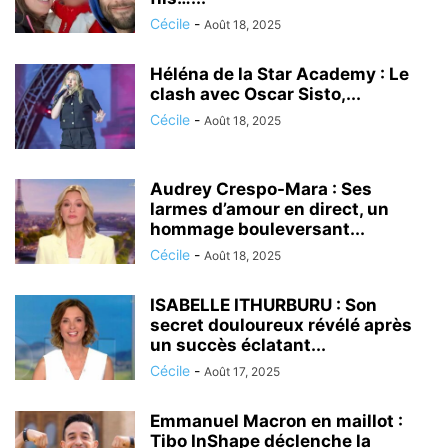
Cécile
-
Août 18, 2025
Héléna de la Star Academy : Le
clash avec Oscar Sisto,...
Cécile
-
Août 18, 2025
Audrey Crespo-Mara : Ses
larmes d’amour en direct, un
hommage bouleversant...
Cécile
-
Août 18, 2025
ISABELLE ITHURBURU : Son
secret douloureux révélé après
un succès éclatant...
Cécile
-
Août 17, 2025
Emmanuel Macron en maillot :
Tibo InShape déclenche la