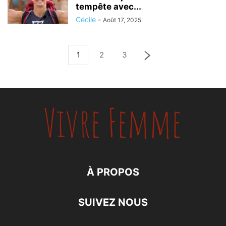
tempête avec...
Cécile
-
Août 17, 2025
1
2
3
À PROPOS
SUIVEZ NOUS