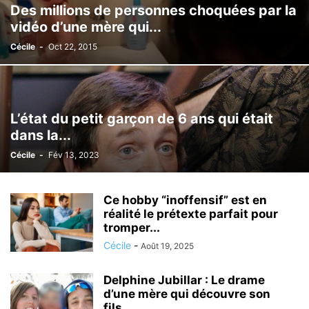
Des millions de personnes choquées par la
vidéo d’une mère qui...
Cécile
-
Oct 22, 2015
L’état du petit garçon de 6 ans qui était
dans la...
Cécile
-
Fév 13, 2023
Ce hobby “inoffensif” est en
réalité le prétexte parfait pour
tromper...
Cécile
-
Août 19, 2025
Delphine Jubillar : Le drame
d’une mère qui découvre son
fils…...