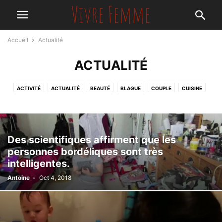
Accueil
Actualité
ACTUALITÉ
ACTIVITÉ
ACTUALITÉ
BEAUTÉ
BLAGUE
COUPLE
CUISINE
DÉCORATION
EN FORME
ENVIRONNEMENT
GALLERIE PHOTOS
MAMAN
MODE
NON CLASSÉ
NUTRITION
PSYCHO
SANTÉ
STARS
Des scientifiques affirment que les
personnes bordéliques sont très
intelligentes.
Antoine
-
Oct 4, 2018