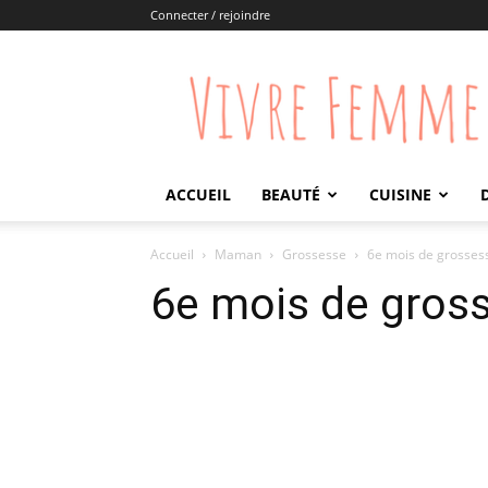
Connecter / rejoindre
Vivre
Femme
ACCUEIL
BEAUTÉ
CUISINE
Accueil
Maman
Grossesse
6e mois de grosses
6e mois de gros