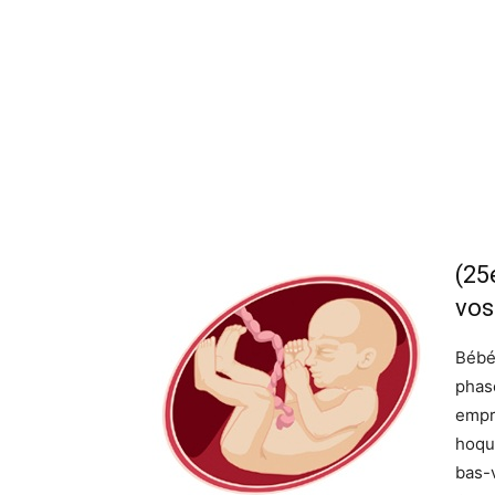
(25
vos
Bébé 
phas
empre
hoqu
bas-