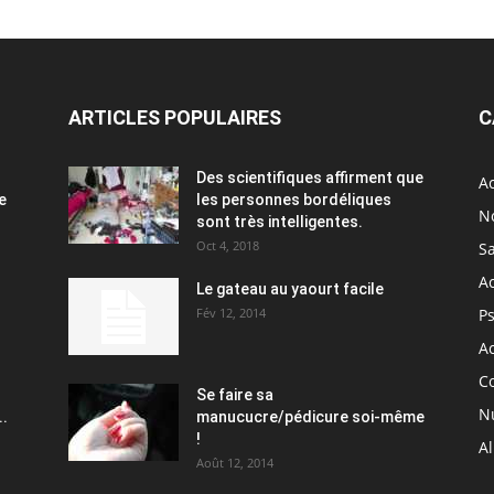
ARTICLES POPULAIRES
C
Des scientifiques affirment que
Ac
e
les personnes bordéliques
N
sont très intelligentes.
Oct 4, 2018
S
A
Le gateau au yaourt facile
Fév 12, 2014
P
Ac
C
Se faire sa
Nu
..
manucucre/pédicure soi-même
!
A
Août 12, 2014