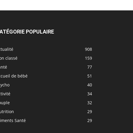
ATÉGORIE POPULAIRE
tualité
908
on classé
159
anté
77
ccueil de bébé
51
sycho
40
tivité
34
ouple
32
trition
29
liments Santé
29