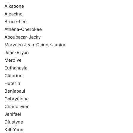
Alkapone
Alpacino
Bruce-Lee
Athéna-Cherokee
Aboubacar-Jacky
Marveen Jean-Claude Junior
Jean-Bryan
Merdive
Euthanasia
Clitorine
Huterin
Benjapaul
Gabryélène
Charlolivier
Jenifaël
Djustyne
Kill-Yann