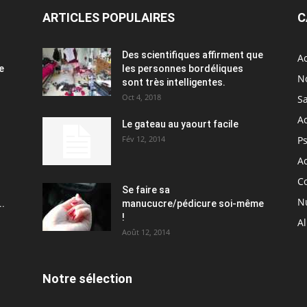
ARTICLES POPULAIRES
C
Des scientifiques affirment que
Ac
e
les personnes bordéliques
N
sont très intelligentes.
Oct 4, 2018
S
A
Le gateau au yaourt facile
Fév 12, 2014
P
Ac
C
Se faire sa
Nu
..
manucucre/pédicure soi-même
!
A
Août 12, 2014
Notre sélection