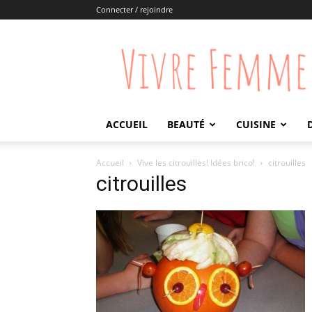
Connecter / rejoindre
Vivre
Femme
ACCUEIL
BEAUTÉ
CUISINE
Accueil
Vive les citrouilles! Idées brico!
citrouilles
citrouilles