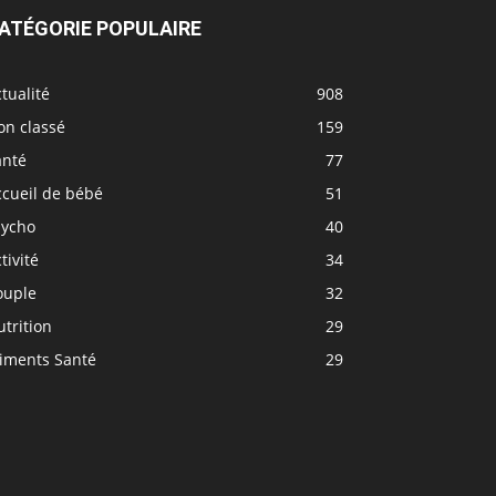
ATÉGORIE POPULAIRE
tualité
908
on classé
159
anté
77
ccueil de bébé
51
sycho
40
tivité
34
ouple
32
trition
29
liments Santé
29