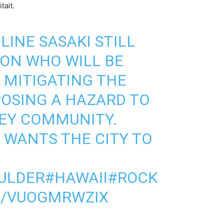
tait.
INE SASAKI STILL
ON WHO WILL BE
 MITIGATING THE
POSING A HAZARD TO
LEY COMMUNITY.
 WANTS THE CITY TO
ULDER
#HAWAII
#ROCK
M/VUOGMRWZIX