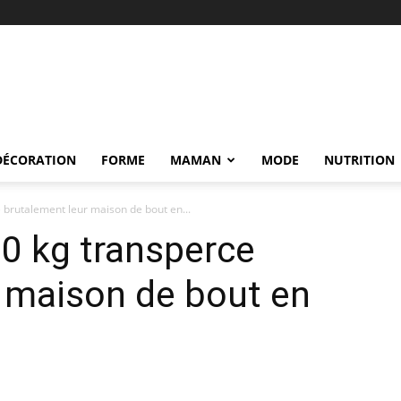
DÉCORATION
FORME
MAMAN
MODE
NUTRITION
 brutalement leur maison de bout en...
0 kg transperce
 maison de bout en