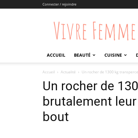
Connecter / rejoindre
Vivre
Femme
ACCUEIL
BEAUTÉ
CUISINE
Accueil
Actualité
Un rocher de 1300 kg transperce
Un rocher de 130
brutalement leur
bout