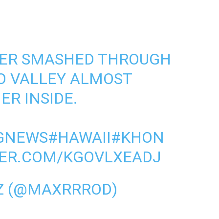
DER SMASHED THROUGH
O VALLEY ALMOST
ER INSIDE.
GNEWS
#HAWAII
#KHON
TER.COM/KGOVLXEADJ
Z (@MAXRRROD)