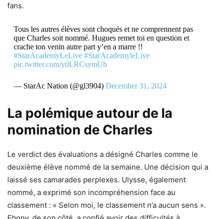
fans.
Tous les autres élèves sont choqués et ne comprennent pas
que Charles soit nommé. Hugues remet toi en question et
crache ton venin autre part y’en a marre !!
#StarAcademyLeLive
#StarAcademyleLive
pic.twitter.com/y0LRCsymUb
— StarAc Nation (@gl3904)
December 31, 2024
La polémique autour de la
nomination de Charles
Le verdict des évaluations a désigné Charles comme le
deuxième élève nommé de la semaine. Une décision qui a
laissé ses camarades perplexes. Ulysse, également
nommé, a exprimé son incompréhension face au
classement : « Selon moi, le classement n’a aucun sens ».
Ebony, de son côté, a confié avoir des difficultés à