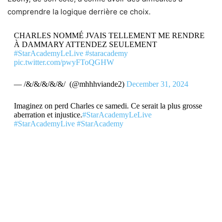
comprendre la logique derrière ce choix.
CHARLES NOMMÉ JVAIS TELLEMENT ME RENDRE
À DAMMARY ATTENDEZ SEULEMENT
#StarAcademyLeLive
#staracademy
pic.twitter.com/pwyFToQGHW
— /&/&/&/&/&/ ️️ (@mhhhviande2)
December 31, 2024
Imaginez on perd Charles ce samedi. Ce serait la plus grosse
aberration et injustice.
#StarAcademyLeLive
#StarAcademyLive
#StarAcademy