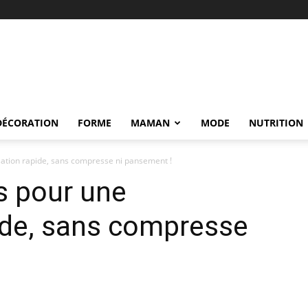
DÉCORATION
FORME
MAMAN
MODE
NUTRITION
isation rapide, sans compresse ni pansement !
es pour une
pide, sans compresse