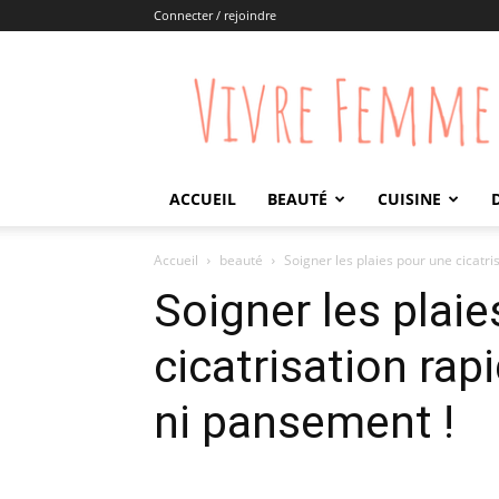
Connecter / rejoindre
Vivre
Femme
ACCUEIL
BEAUTÉ
CUISINE
Accueil
beauté
Soigner les plaies pour une cicatr
Soigner les plai
cicatrisation ra
ni pansement !