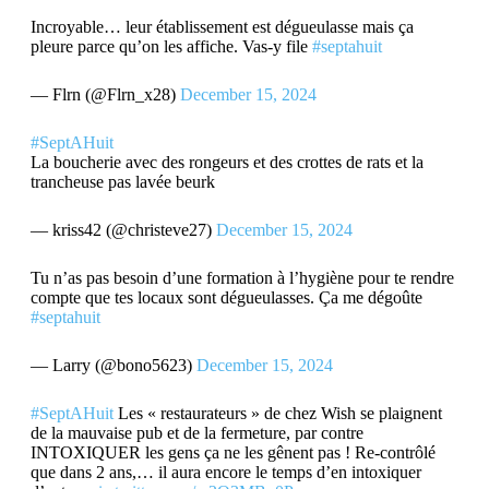
Incroyable… leur établissement est dégueulasse mais ça
pleure parce qu’on les affiche. Vas-y file
#septahuit
— Flrn (@Flrn_x28)
December 15, 2024
#SeptAHuit
La boucherie avec des rongeurs et des crottes de rats et la
trancheuse pas lavée beurk
— kriss42 (@christeve27)
December 15, 2024
Tu n’as pas besoin d’une formation à l’hygiène pour te rendre
compte que tes locaux sont dégueulasses. Ça me dégoûte
#septahuit
— Larry (@bono5623)
December 15, 2024
#SeptAHuit
Les « restaurateurs » de chez Wish se plaignent
de la mauvaise pub et de la fermeture, par contre
INTOXIQUER les gens ça ne les gênent pas ! Re-contrôlé
que dans 2 ans,… il aura encore le temps d’en intoxiquer