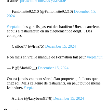
d’autres
pic.twitter.com/zr2Q3MBu0P
— Fantomette92210 (@Fantomette92210)
December 15,
2024
#septahuit
les gars ils passent de chauffeur Uber, a carreleur,
et puis a restaurateur, en un claquement de doigt… Des
comiques.
— Caillou77 (@frga75)
December 15, 2024
Non mais en vrai le manque de Formation fait peur
#septahuit
— P (@Mathil2__)
December 15, 2024
On est jamais vraiment sûre d élan propreté qu’ailleurs que
chez soi. Mais ce genre de restaurants, on peut tout de même
le deviner.
#septahuit
— Aurélie (@karybean9178)
December 15, 2024