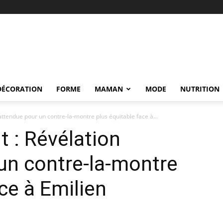
DÉCORATION
FORME
MAMAN
MODE
NUTRITION
attendue pour un contre-la-montre plus équitable face à...
t : Révélation
un contre-la-montre
ce à Emilien