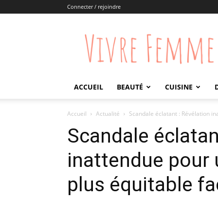
Connecter / rejoindre
Vivre
Femme
ACCUEIL
BEAUTÉ
CUISINE
Accueil
Actualité
Scandale éclatant : Révélation in
Scandale éclatan
inattendue pour 
plus équitable fa