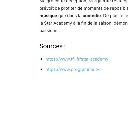
Malgré cette déception, Marguerite reste op
prévoit de profiter de moments de repos bien
musique
que dans la
comédie
. De plus, el
la Star Academy à la fin de la saison, démo
passions.
Sources :
https://www.tf1.fr/star-academy
https://www.programme.tv