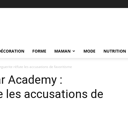
DÉCORATION
FORME
MAMAN
MODE
NUTRITION
guerite réfute les accusations de favoritisme
ar Academy :
e les accusations de