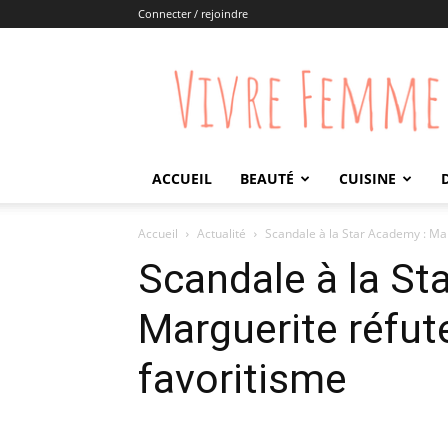
Connecter / rejoindre
Vivre
Femme
ACCUEIL
BEAUTÉ
CUISINE
Accueil
Actualité
Scandale à la Star Academy : Mar
Scandale à la St
Marguerite réfut
favoritisme