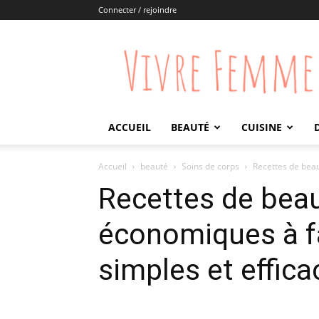
Connecter / rejoindre
Vivre
Femme
ACCUEIL
BEAUTÉ
CUISINE
Accueil
beauté
Soins de corps
Recettes de beau
Recettes de beau
économiques à fa
simples et effica