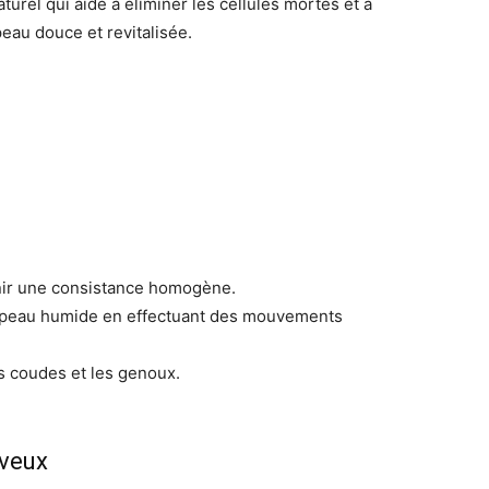
turel qui aide à éliminer les cellules mortes et à
 peau douce et revitalisée.
enir une consistance homogène.
 peau humide en effectuant des mouvements
s coudes et les genoux.
eveux