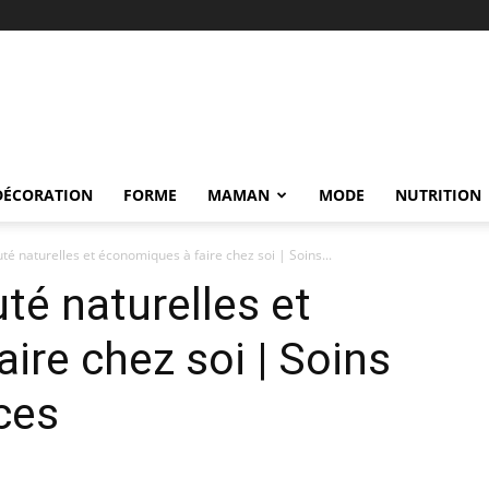
DÉCORATION
FORME
MAMAN
MODE
NUTRITION
té naturelles et économiques à faire chez soi | Soins...
té naturelles et
ire chez soi | Soins
ces