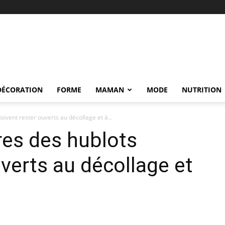
DÉCORATION
FORME
MAMAN
MODE
NUTRITION
oivent rester ouverts au décollage et à...
res des hublots
uverts au décollage et