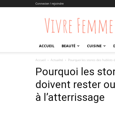
Connecter / rejoindre
Vivre
Femme
ACCUEIL
BEAUTÉ
CUISINE
Accueil
Actualité
Pourquoi les stores des hublots d
Pourquoi les sto
doivent rester o
à l’atterrissage